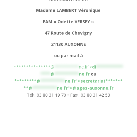
Madame LAMBERT Véronique
EAM « Odette VERSEY »
47 Route de Chevigny
21130 AUXONNE
ou par mail à
***************@
**********
ne.fr">
di
***********
****
@
**********
ne.fr
ou
*********@
**********
ne.fr">secretariat
*******
**@
**********
ne.fr">@ages-auxonne.fr
Tél•. 03 80 31 19 70 • Fax•. 03 80 31 42 53