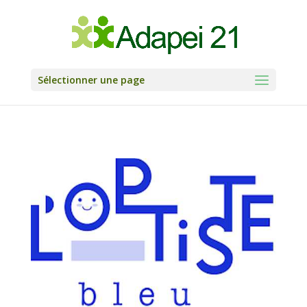
Skip
to
content
Sélectionner une page