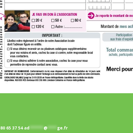
 80 65 37 54
ad
******
@
****
ge.fr