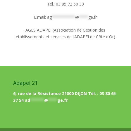
Tél.: 03 85 72 50 30
E.mail:
ag
**********
@
****
ge.fr
AGES ADAPEI (Association de Gestion des
établissements et services de l’ADAPEI de Côte d’Or)
Adapei 21
6, rue de la Résistance 21000 DIJON Tél. : 03 80 65
37 54
ad
******
@
****
ge.fr